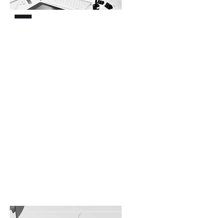
Manuales (Dossier)
El documento escrito o soporte
físico/digital donde se presenta la
información de uno o varios aspectos
de la institución es de suma
relevancia.
Ofrecer información adicional y
detalla sobre la estructura de su
negocio, le ayudará a obtener
prestigio ante sus clientes, así como,
dará una percepción de seriedad y
compromiso.
Nosotros le ayudamos a plasmar sus
metas, imagen y mensajes para
aumentar la confianza y expandir su
radio de acción.