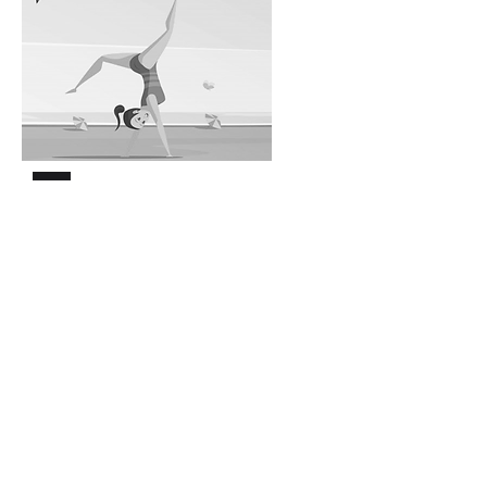
Animación 2D y Motion
Graphics
Presente sus proyectos de una
manera impactante y memorable.
Buscamos que transmita sus
mensajes a través de clips de alto
impacto.
Lo podemos orientar desde la
creación de sus personajes o
elementos gráficos que le ayuden a
transmitir de manera fluida cualquier
tipo de idea.